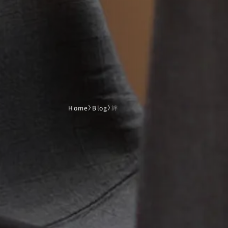
Home
〉
Blog
〉
絆