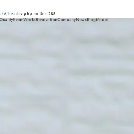
Contact
ild/header.php
on line
288
Quality
Event
Works
Renovation
Company
News
Blog
Model
施工事例
Works
会社概要・アクセス
Company
家づくり
Concept
採用情報
Recruit
お知らせ
News
サイトマップ
Sitemap
コンセプトハウス
Model
・見学会
来場予約
Reservation