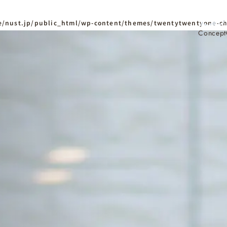
/nust.jp/public_html/wp-content/themes/twentytwentyone-ch
Concept
ホーム
Home
ニュースタンダードの
はじめての方へ
Visitor
家づくりの流れ
Flow
家づくりの特徴
Quality
資料請求
イベント
Request
Event