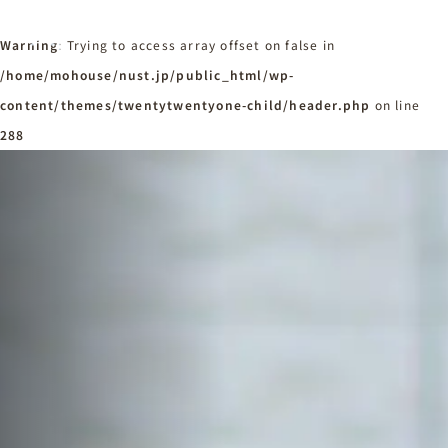
Warning
: Trying to access array offset on false in
/home/mohouse/nust.jp/public_html/wp-
content/themes/twentytwentyone-child/header.php
ホーム
on line
Home
288
ニュースタンダードの家づくり
Concept
はじめての方へ
Visitor
家づくりの流れ
Flow
家づくりの特徴
Quality
施工事例
Works
会社概要・アクセス
Company
採用情報
Recruit
お知らせ
News