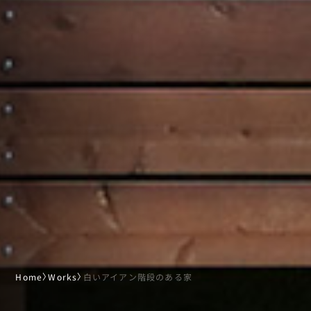
Home
〉
Works
〉
白いアイアン階段のある家