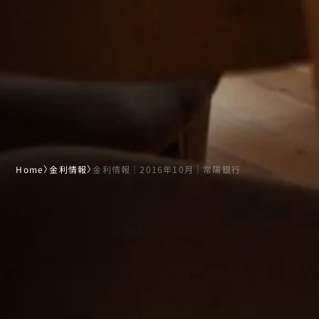
Home
〉
金利情報
〉
金利情報｜2016年10月｜常陽銀行