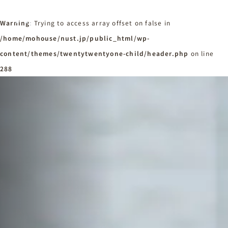
Warning
: Trying to access array offset on false in
/home/mohouse/nust.jp/public_html/wp-
content/themes/twentytwentyone-child/header.php
ホーム
on line
Home
288
ニュースタンダードの家づくり
Concept
はじめての方へ
Visitor
家づくりの流れ
Flow
家づくりの特徴
Quality
施工事例
Works
会社概要・アクセス
Company
採用情報
Recruit
お知らせ
News