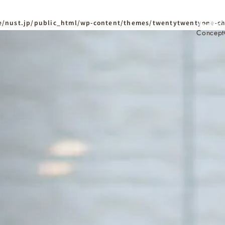
/nust.jp/public_html/wp-content/themes/twentytwentyone-ch
Concept
ホーム
Home
ニュースタンダードの
はじめての方へ
Visitor
家づくりの流れ
Flow
家づくりの特徴
Quality
資料請求
イベント
Request
Event