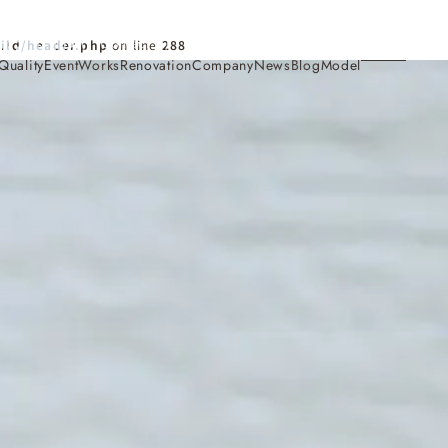
Contact
ild/header.php
on line
288
Quality
Event
Works
Renovation
Company
News
Blog
Model
施工事例
Works
会社概要・アクセス
Company
家づくり
Concept
採用情報
Recruit
お知らせ
News
サイトマップ
Sitemap
コンセプトハウス
Model
・見学会
来場予約
Reservation