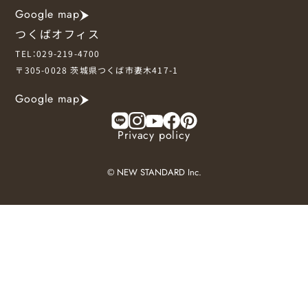
サイトマップ
Sitemap
Google map
つくばオフィス
コンセプトハウス
Model
TEL：029-219-4700
〒305-0028
茨城県つくば市妻木417-1
資料請求
Request
Google map
イベント・見学会
Event
来場予約
Reservation
Privacy policy
Contact
© NEW STANDARD Inc.
Home
〉
イベント・見学会予約