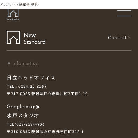
イベント・見学会予約
ホーム
Home
Contact
ニュースタンダードの家づくり
Concept
はじめての方へ
Visitor
Information
家づくりの流れ
Flow
日立ヘッドオフィス
家づくりの特徴
Quality
TEL : 0294-22-3157
〒317-0065
茨城県日立市助川町2丁目1-19
施工事例
Works
Google map
会社概要・アクセス
Company
水戸スタジオ
採用情報
Recruit
TEL：029-219-4700
お知らせ
News
〒310-0836
茨城県水戸市元吉田町313-1