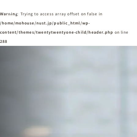
Warning
: Trying to access array offset on false in
/home/mohouse/nust.jp/public_html/wp-
content/themes/twentytwentyone-child/header.php
ホーム
on line
Home
288
ニュースタンダードの家づくり
Concept
はじめての方へ
Visitor
家づくりの流れ
Flow
家づくりの特徴
Quality
施工事例
Works
会社概要・アクセス
Company
採用情報
Recruit
お知らせ
News