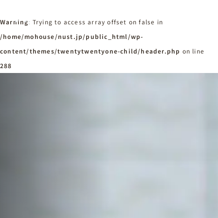
Warning
: Trying to access array offset on false in
/home/mohouse/nust.jp/public_html/wp-
content/themes/twentytwentyone-child/header.php
ホーム
on line
Home
288
ニュースタンダードの家づくり
Concept
はじめての方へ
Visitor
家づくりの流れ
Flow
家づくりの特徴
Quality
施工事例
Works
会社概要・アクセス
Company
採用情報
Recruit
お知らせ
News