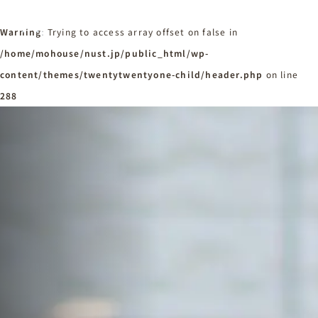
Warning
: Trying to access array offset on false in
/home/mohouse/nust.jp/public_html/wp-
content/themes/twentytwentyone-child/header.php
ホーム
on line
Home
288
ニュースタンダードの家づくり
Concept
はじめての方へ
Visitor
家づくりの流れ
Flow
家づくりの特徴
Quality
施工事例
Works
会社概要・アクセス
Company
採用情報
Recruit
お知らせ
News