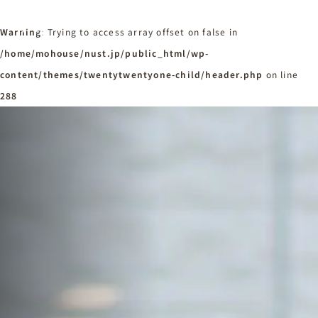
Warning
: Trying to access array offset on false in
/home/mohouse/nust.jp/public_html/wp-
content/themes/twentytwentyone-child/header.php
ホーム
on line
Home
288
ニュースタンダードの家づくり
Concept
はじめての方へ
Visitor
家づくりの流れ
Flow
家づくりの特徴
Quality
施工事例
Works
会社概要・アクセス
Company
採用情報
Recruit
お知らせ
News