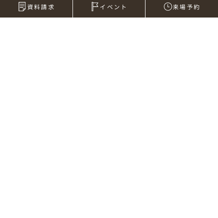
資料請求
イベント
来場予約
2012年02月24日
日が延びました。
写真は午後5時。
明るい時間が増えました。