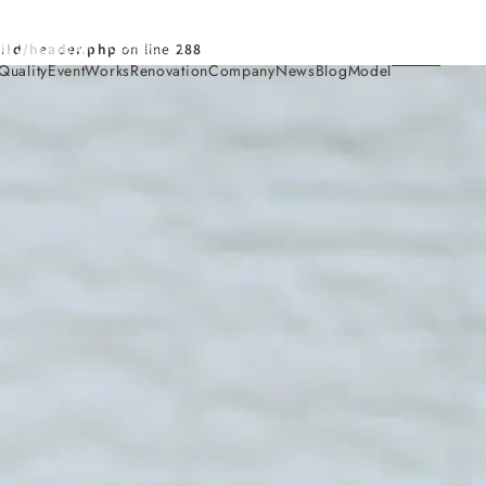
Contact
ild/header.php
on line
288
Quality
Event
Works
Renovation
Company
News
Blog
Model
施工事例
Works
会社概要・アクセス
Company
家づくり
Concept
採用情報
Recruit
お知らせ
News
サイトマップ
Sitemap
コンセプトハウス
Model
・見学会
来場予約
Reservation