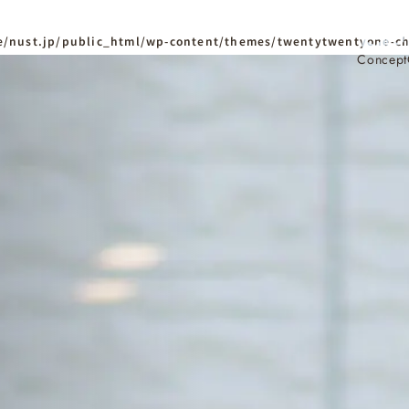
/nust.jp/public_html/wp-content/themes/twentytwentyone-ch
Concept
ホーム
Home
ニュースタンダードの
はじめての方へ
Visitor
家づくりの流れ
Flow
家づくりの特徴
Quality
資料請求
イベント
Request
Event