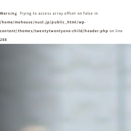
Warning
: Trying to access array offset on false in
/home/mohouse/nust.jp/public_html/wp-
content/themes/twentytwentyone-child/header.php
ホーム
on line
Home
288
ニュースタンダードの家づくり
Concept
はじめての方へ
Visitor
家づくりの流れ
Flow
家づくりの特徴
Quality
施工事例
Works
会社概要・アクセス
Company
採用情報
Recruit
お知らせ
News