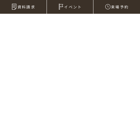
資料請求
イベント
来場予約
2012年08月01日
浜松へ行ってきます
電車の中から更新しています。
今日から浜松へ行ってきます。