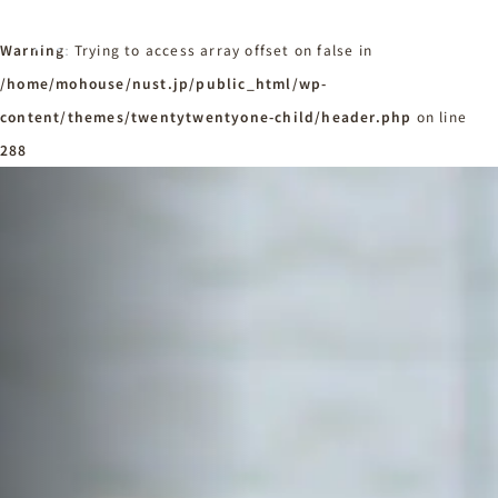
Warning
: Trying to access array offset on false in
/home/mohouse/nust.jp/public_html/wp-
content/themes/twentytwentyone-child/header.php
ホーム
on line
Home
288
ニュースタンダードの家づくり
Concept
はじめての方へ
Visitor
家づくりの流れ
Flow
家づくりの特徴
Quality
施工事例
Works
会社概要・アクセス
Company
採用情報
Recruit
お知らせ
News