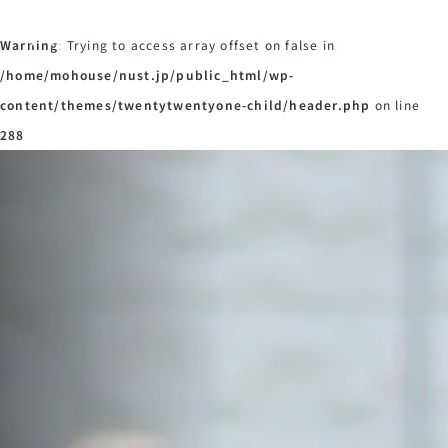
Warning
: Trying to access array offset on false in
/home/mohouse/nust.jp/public_html/wp-
content/themes/twentytwentyone-child/header.php
ホーム
on line
Home
288
ニュースタンダードの家づくり
Concept
はじめての方へ
Visitor
家づくりの流れ
Flow
家づくりの特徴
Quality
施工事例
Works
会社概要・アクセス
Company
採用情報
Recruit
お知らせ
News