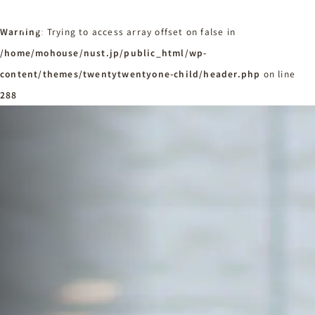
Warning
: Trying to access array offset on false in
/home/mohouse/nust.jp/public_html/wp-
content/themes/twentytwentyone-child/header.php
ホーム
on line
Home
288
ニュースタンダードの家づくり
Concept
はじめての方へ
Visitor
家づくりの流れ
Flow
家づくりの特徴
Quality
施工事例
Works
会社概要・アクセス
Company
採用情報
Recruit
お知らせ
News