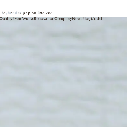
Contact
ild/header.php
on line
288
Quality
Event
Works
Renovation
Company
News
Blog
Model
施工事例
Works
会社概要・アクセス
Company
家づくり
Concept
採用情報
Recruit
お知らせ
News
サイトマップ
Sitemap
コンセプトハウス
Model
・見学会
来場予約
Reservation