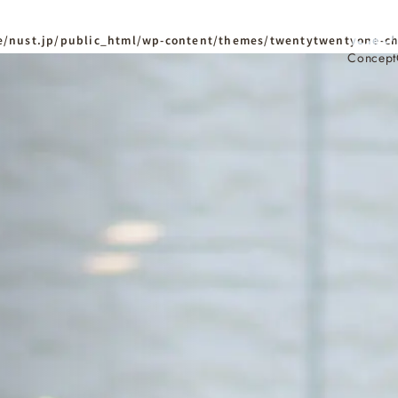
/nust.jp/public_html/wp-content/themes/twentytwentyone-ch
Concept
ホーム
Home
ニュースタンダードの
はじめての方へ
Visitor
家づくりの流れ
Flow
家づくりの特徴
Quality
資料請求
イベント
Request
Event