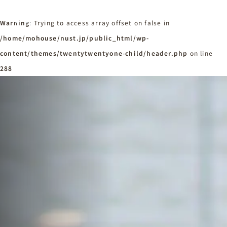
Warning
: Trying to access array offset on false in
/home/mohouse/nust.jp/public_html/wp-
content/themes/twentytwentyone-child/header.php
ホーム
on line
Home
288
ニュースタンダードの家づくり
Concept
はじめての方へ
Visitor
家づくりの流れ
Flow
家づくりの特徴
Quality
施工事例
Works
会社概要・アクセス
Company
採用情報
Recruit
お知らせ
News