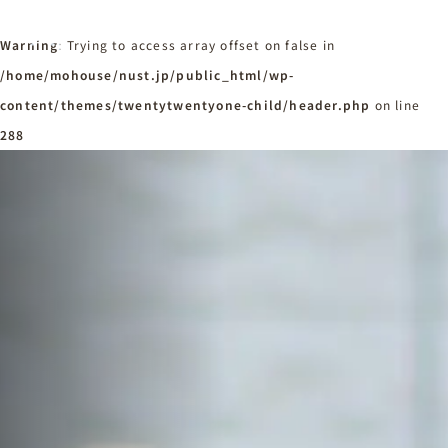
Warning
: Trying to access array offset on false in
/home/mohouse/nust.jp/public_html/wp-
content/themes/twentytwentyone-child/header.php
ホーム
on line
Home
288
ニュースタンダードの家づくり
Concept
はじめての方へ
Visitor
家づくりの流れ
Flow
家づくりの特徴
Quality
施工事例
Works
会社概要・アクセス
Company
採用情報
Recruit
お知らせ
News