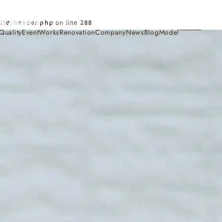
Contact
ild/header.php
on line
288
Quality
Event
Works
Renovation
Company
News
Blog
Model
施工事例
Works
会社概要・アクセス
Company
家づくり
Concept
採用情報
Recruit
お知らせ
News
サイトマップ
Sitemap
コンセプトハウス
Model
・見学会
来場予約
Reservation