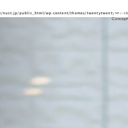
/nust.jp/public_html/wp-content/themes/twentytwentyone-ch
Concept
ホーム
Home
ニュースタンダードの
はじめての方へ
Visitor
家づくりの流れ
Flow
家づくりの特徴
Quality
資料請求
イベント
Request
Event