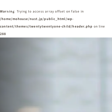
Warning
: Trying to access array offset on false in
/home/mohouse/nust.jp/public_html/wp-
content/themes/twentytwentyone-child/header.php
ホーム
on line
Home
288
ニュースタンダードの家づくり
Concept
はじめての方へ
Visitor
家づくりの流れ
Flow
家づくりの特徴
Quality
施工事例
Works
会社概要・アクセス
Company
採用情報
Recruit
お知らせ
News