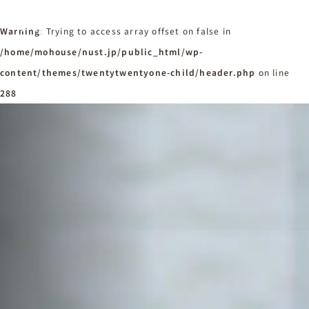
Warning
: Trying to access array offset on false in
/home/mohouse/nust.jp/public_html/wp-
content/themes/twentytwentyone-child/header.php
ホーム
on line
Home
288
ニュースタンダードの家づくり
Concept
はじめての方へ
Visitor
家づくりの流れ
Flow
家づくりの特徴
Quality
施工事例
Works
会社概要・アクセス
Company
採用情報
Recruit
お知らせ
News