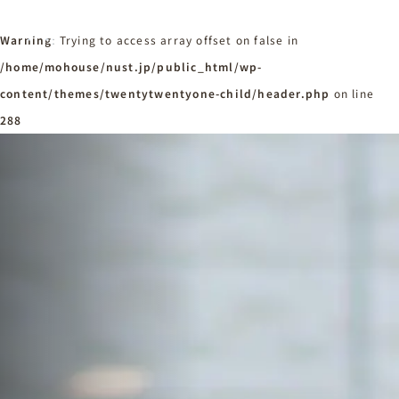
Warning
: Trying to access array offset on false in
/home/mohouse/nust.jp/public_html/wp-
content/themes/twentytwentyone-child/header.php
ホーム
on line
Home
288
ニュースタンダードの家づくり
Concept
はじめての方へ
Visitor
家づくりの流れ
Flow
家づくりの特徴
Quality
施工事例
Works
会社概要・アクセス
Company
採用情報
Recruit
お知らせ
News