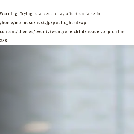
Warning
: Trying to access array offset on false in
/home/mohouse/nust.jp/public_html/wp-
content/themes/twentytwentyone-child/header.php
ホーム
on line
Home
288
ニュースタンダードの家づくり
Concept
はじめての方へ
Visitor
家づくりの流れ
Flow
家づくりの特徴
Quality
施工事例
Works
会社概要・アクセス
Company
採用情報
Recruit
お知らせ
News