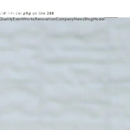
Contact
ild/header.php
on line
288
Quality
Event
Works
Renovation
Company
News
Blog
Model
施工事例
Works
会社概要・アクセス
Company
家づくり
Concept
採用情報
Recruit
お知らせ
News
サイトマップ
Sitemap
コンセプトハウス
Model
・見学会
来場予約
Reservation