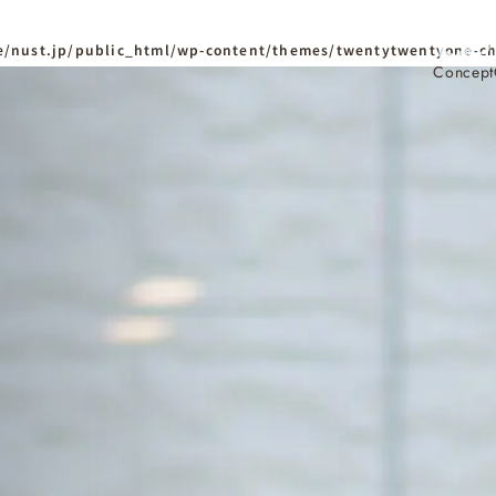
/nust.jp/public_html/wp-content/themes/twentytwentyone-ch
Concept
ホーム
Home
ニュースタンダードの
はじめての方へ
Visitor
家づくりの流れ
Flow
家づくりの特徴
Quality
資料請求
イベント
Request
Event