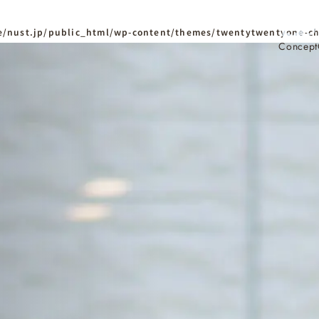
/nust.jp/public_html/wp-content/themes/twentytwentyone-ch
Concept
ホーム
Home
ニュースタンダードの
はじめての方へ
Visitor
家づくりの流れ
Flow
家づくりの特徴
Quality
資料請求
イベント
Request
Event