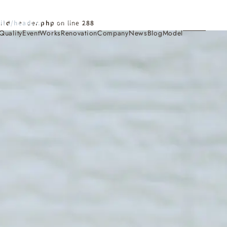
Contact
ild/header.php
on line
288
Quality
Event
Works
Renovation
Company
News
Blog
Model
施工事例
Works
会社概要・アクセス
Company
家づくり
Concept
採用情報
Recruit
お知らせ
News
サイトマップ
Sitemap
コンセプトハウス
Model
・見学会
来場予約
Reservation