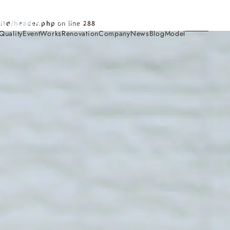
Contact
ild/header.php
on line
288
Quality
Event
Works
Renovation
Company
News
Blog
Model
施工事例
Works
会社概要・アクセス
Company
家づくり
Concept
採用情報
Recruit
お知らせ
News
サイトマップ
Sitemap
コンセプトハウス
Model
・見学会
来場予約
Reservation