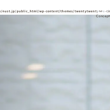
/nust.jp/public_html/wp-content/themes/twentytwentyone-ch
Concept
ホーム
Home
ニュースタンダードの
はじめての方へ
Visitor
家づくりの流れ
Flow
家づくりの特徴
Quality
資料請求
イベント
Request
Event