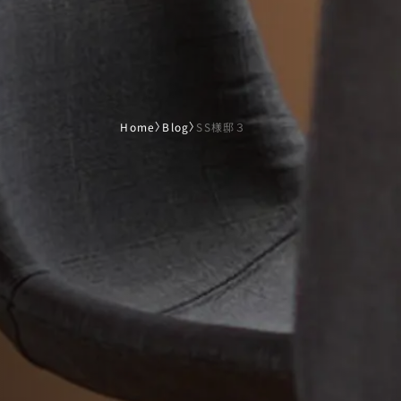
Home
〉
Blog
〉
SS様邸３