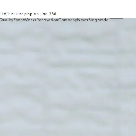
Contact
ild/header.php
on line
288
Quality
Event
Works
Renovation
Company
News
Blog
Model
施工事例
Works
会社概要・アクセス
Company
家づくり
Concept
採用情報
Recruit
お知らせ
News
サイトマップ
Sitemap
コンセプトハウス
Model
・見学会
来場予約
Reservation