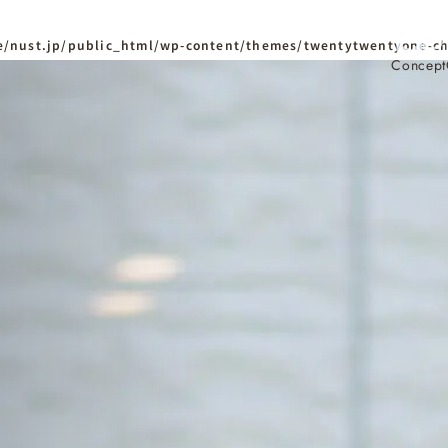
/nust.jp/public_html/wp-content/themes/twentytwentyone-ch
Concept
ホーム
Home
ニュースタンダードの
はじめての方へ
Visitor
家づくりの流れ
Flow
家づくりの特徴
Quality
資料請求
イベント
Request
Event