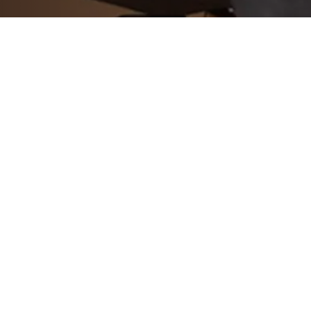
2006年11月26日
SS様邸３
ＳＳ様の趣味は音楽。
音楽を鑑賞するだけでなく、演奏もされます。
ＣＤ、レコード、そして楽器を収納する部屋がここで
ＣＤやレコードの合わせた棚、
日焼けを嫌ってLow-Eガラスを採用し、