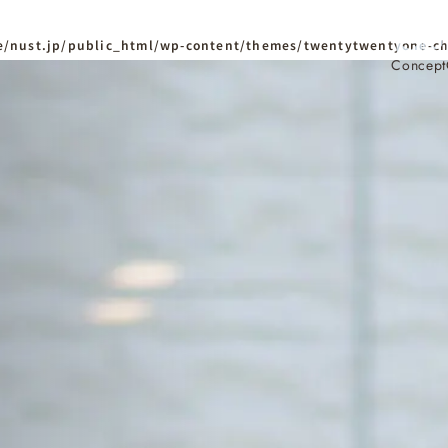
/nust.jp/public_html/wp-content/themes/twentytwentyone-ch
Concept
ホーム
Home
ニュースタンダードの
はじめての方へ
Visitor
家づくりの流れ
Flow
家づくりの特徴
Quality
資料請求
イベント
Request
Event