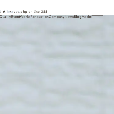
Contact
ild/header.php
on line
288
Quality
Event
Works
Renovation
Company
News
Blog
Model
施工事例
Works
会社概要・アクセス
Company
家づくり
Concept
採用情報
Recruit
お知らせ
News
サイトマップ
Sitemap
コンセプトハウス
Model
・見学会
来場予約
Reservation