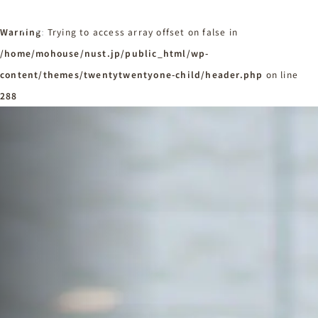
Warning
: Trying to access array offset on false in
/home/mohouse/nust.jp/public_html/wp-
content/themes/twentytwentyone-child/header.php
ホーム
on line
Home
288
ニュースタンダードの家づくり
Concept
はじめての方へ
Visitor
家づくりの流れ
Flow
家づくりの特徴
Quality
施工事例
Works
会社概要・アクセス
Company
採用情報
Recruit
お知らせ
News