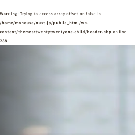
Warning
: Trying to access array offset on false in
/home/mohouse/nust.jp/public_html/wp-
content/themes/twentytwentyone-child/header.php
ホーム
on line
Home
288
ニュースタンダードの家づくり
Concept
はじめての方へ
Visitor
家づくりの流れ
Flow
家づくりの特徴
Quality
施工事例
Works
会社概要・アクセス
Company
採用情報
Recruit
お知らせ
News