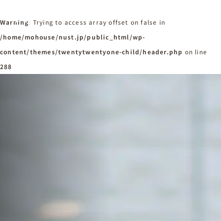
Warning
: Trying to access array offset on false in
/home/mohouse/nust.jp/public_html/wp-
content/themes/twentytwentyone-child/header.php
ホーム
on line
Home
288
ニュースタンダードの家づくり
Concept
はじめての方へ
Visitor
家づくりの流れ
Flow
家づくりの特徴
Quality
施工事例
Works
会社概要・アクセス
Company
採用情報
Recruit
お知らせ
News