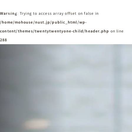
Warning
: Trying to access array offset on false in
/home/mohouse/nust.jp/public_html/wp-
content/themes/twentytwentyone-child/header.php
ホーム
on line
Home
288
ニュースタンダードの家づくり
Concept
はじめての方へ
Visitor
家づくりの流れ
Flow
家づくりの特徴
Quality
施工事例
Works
会社概要・アクセス
Company
採用情報
Recruit
お知らせ
News