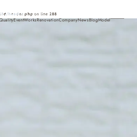
Contact
ild/header.php
on line
288
Quality
Event
Works
Renovation
Company
News
Blog
Model
施工事例
Works
会社概要・アクセス
Company
家づくり
Concept
採用情報
Recruit
お知らせ
News
サイトマップ
Sitemap
コンセプトハウス
Model
・見学会
来場予約
Reservation