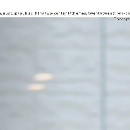
/nust.jp/public_html/wp-content/themes/twentytwentyone-ch
Concept
ホーム
Home
ニュースタンダードの
はじめての方へ
Visitor
家づくりの流れ
Flow
家づくりの特徴
Quality
資料請求
イベント
Request
Event