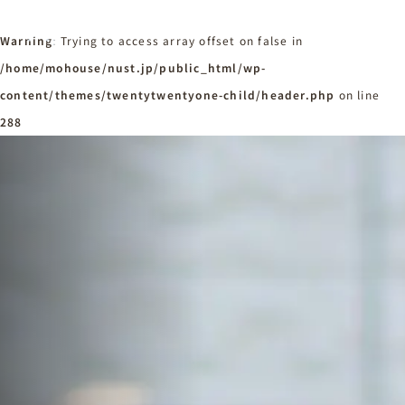
Warning
: Trying to access array offset on false in
/home/mohouse/nust.jp/public_html/wp-
content/themes/twentytwentyone-child/header.php
ホーム
on line
Home
288
ニュースタンダードの家づくり
Concept
はじめての方へ
Visitor
家づくりの流れ
Flow
家づくりの特徴
Quality
施工事例
Works
会社概要・アクセス
Company
採用情報
Recruit
お知らせ
News