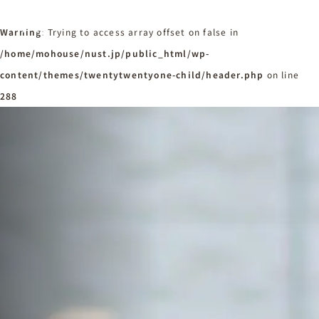
Warning
: Trying to access array offset on false in
/home/mohouse/nust.jp/public_html/wp-
content/themes/twentytwentyone-child/header.php
ホーム
on line
Home
288
ニュースタンダードの家づくり
Concept
はじめての方へ
Visitor
家づくりの流れ
Flow
家づくりの特徴
Quality
施工事例
Works
会社概要・アクセス
Company
採用情報
Recruit
お知らせ
News