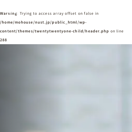
Warning
: Trying to access array offset on false in
/home/mohouse/nust.jp/public_html/wp-
content/themes/twentytwentyone-child/header.php
ホーム
on line
Home
288
ニュースタンダードの家づくり
Concept
はじめての方へ
Visitor
家づくりの流れ
Flow
家づくりの特徴
Quality
施工事例
Works
会社概要・アクセス
Company
採用情報
Recruit
お知らせ
News