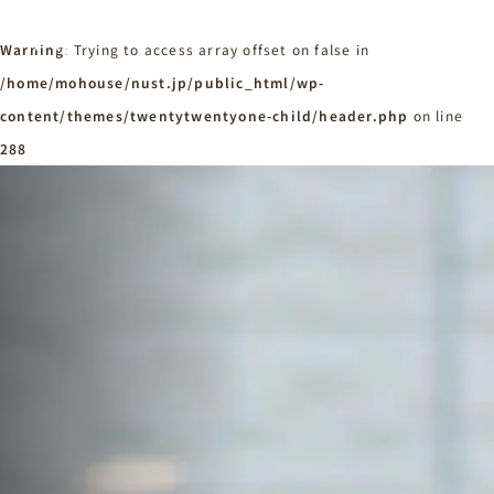
Warning
: Trying to access array offset on false in
/home/mohouse/nust.jp/public_html/wp-
content/themes/twentytwentyone-child/header.php
ホーム
on line
Home
288
ニュースタンダードの家づくり
Concept
はじめての方へ
Visitor
家づくりの流れ
Flow
家づくりの特徴
Quality
施工事例
Works
会社概要・アクセス
Company
採用情報
Recruit
お知らせ
News