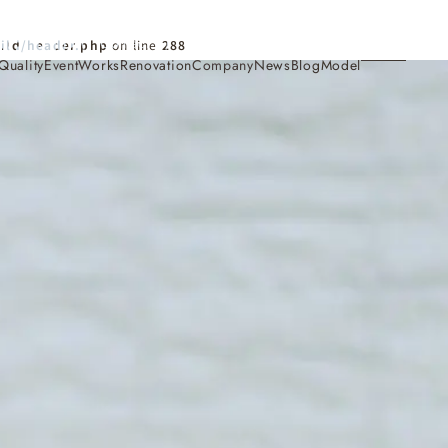
Contact
ild/header.php
on line
288
Quality
Event
Works
Renovation
Company
News
Blog
Model
施工事例
Works
会社概要・アクセス
Company
家づくり
Concept
採用情報
Recruit
お知らせ
News
サイトマップ
Sitemap
コンセプトハウス
Model
・見学会
来場予約
Reservation