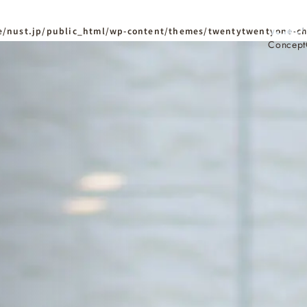
/nust.jp/public_html/wp-content/themes/twentytwentyone-ch
Concept
ホーム
Home
ニュースタンダードの
はじめての方へ
Visitor
家づくりの流れ
Flow
家づくりの特徴
Quality
資料請求
イベント
Request
Event