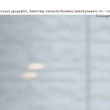
/nust.jp/public_html/wp-content/themes/twentytwentyone-ch
Concept
ホーム
Home
ニュースタンダードの
はじめての方へ
Visitor
家づくりの流れ
Flow
家づくりの特徴
Quality
資料請求
イベント
Request
Event