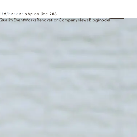
Contact
ild/header.php
on line
288
Quality
Event
Works
Renovation
Company
News
Blog
Model
施工事例
Works
会社概要・アクセス
Company
家づくり
Concept
採用情報
Recruit
お知らせ
News
サイトマップ
Sitemap
コンセプトハウス
Model
・見学会
来場予約
Reservation