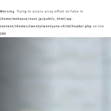
Warning
: Trying to access array offset on false in
/home/mohouse/nust.jp/public_html/wp-
content/themes/twentytwentyone-child/header.php
ホーム
on line
Home
288
ニュースタンダードの家づくり
Concept
はじめての方へ
Visitor
家づくりの流れ
Flow
家づくりの特徴
Quality
施工事例
Works
会社概要・アクセス
Company
採用情報
Recruit
お知らせ
News