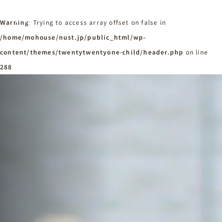
Warning
: Trying to access array offset on false in
/home/mohouse/nust.jp/public_html/wp-
content/themes/twentytwentyone-child/header.php
ホーム
on line
Home
288
ニュースタンダードの家づくり
Concept
はじめての方へ
Visitor
家づくりの流れ
Flow
家づくりの特徴
Quality
施工事例
Works
会社概要・アクセス
Company
採用情報
Recruit
お知らせ
News