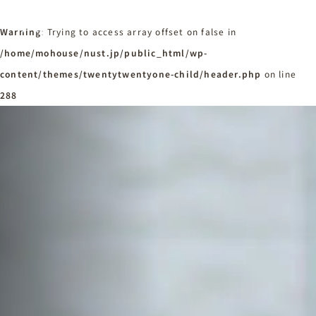
Warning
: Trying to access array offset on false in
/home/mohouse/nust.jp/public_html/wp-
content/themes/twentytwentyone-child/header.php
ホーム
on line
Home
288
ニュースタンダードの家づくり
Concept
はじめての方へ
Visitor
家づくりの流れ
Flow
家づくりの特徴
Quality
施工事例
Works
会社概要・アクセス
Company
採用情報
Recruit
お知らせ
News