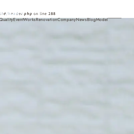
Contact
ild/header.php
on line
288
Quality
Event
Works
Renovation
Company
News
Blog
Model
施工事例
Works
会社概要・アクセス
Company
家づくり
Concept
採用情報
Recruit
お知らせ
News
サイトマップ
Sitemap
コンセプトハウス
Model
・見学会
来場予約
Reservation