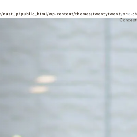
/nust.jp/public_html/wp-content/themes/twentytwentyone-ch
Concept
ホーム
Home
ニュースタンダードの
はじめての方へ
Visitor
家づくりの流れ
Flow
家づくりの特徴
Quality
資料請求
イベント
Request
Event