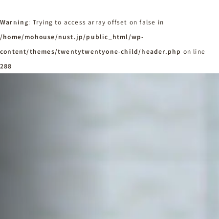
Warning
: Trying to access array offset on false in
/home/mohouse/nust.jp/public_html/wp-
content/themes/twentytwentyone-child/header.php
ホーム
on line
Home
288
ニュースタンダードの家づくり
Concept
はじめての方へ
Visitor
家づくりの流れ
Flow
家づくりの特徴
Quality
施工事例
Works
会社概要・アクセス
Company
採用情報
Recruit
お知らせ
News