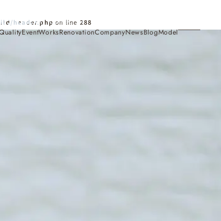
Contact
ild/header.php
on line
288
Quality
Event
Works
Renovation
Company
News
Blog
Model
施工事例
Works
会社概要・アクセス
Company
家づくり
Concept
採用情報
Recruit
お知らせ
News
サイトマップ
Sitemap
コンセプトハウス
Model
・見学会
来場予約
Reservation