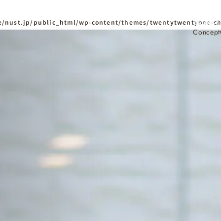
/nust.jp/public_html/wp-content/themes/twentytwentyone-ch
Concept
ホーム
Home
ニュースタンダードの
はじめての方へ
Visitor
家づくりの流れ
Flow
家づくりの特徴
Quality
資料請求
イベント
Request
Event