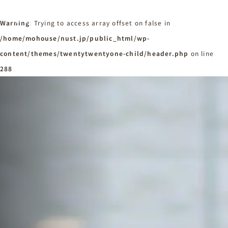
Warning
: Trying to access array offset on false in
/home/mohouse/nust.jp/public_html/wp-
content/themes/twentytwentyone-child/header.php
ホーム
on line
Home
288
ニュースタンダードの家づくり
Concept
はじめての方へ
Visitor
家づくりの流れ
Flow
家づくりの特徴
Quality
施工事例
Works
会社概要・アクセス
Company
採用情報
Recruit
お知らせ
News