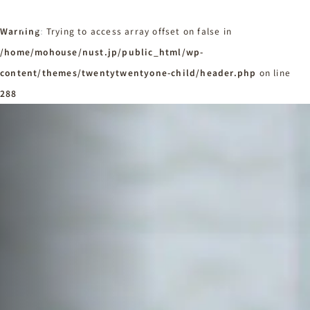
Warning
: Trying to access array offset on false in
/home/mohouse/nust.jp/public_html/wp-
content/themes/twentytwentyone-child/header.php
ホーム
on line
Home
288
ニュースタンダードの家づくり
Concept
はじめての方へ
Visitor
家づくりの流れ
Flow
家づくりの特徴
Quality
施工事例
Works
会社概要・アクセス
Company
採用情報
Recruit
お知らせ
News