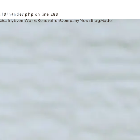
Contact
ild/header.php
on line
288
Quality
Event
Works
Renovation
Company
News
Blog
Model
施工事例
Works
会社概要・アクセス
Company
家づくり
Concept
採用情報
Recruit
お知らせ
News
サイトマップ
Sitemap
コンセプトハウス
Model
・見学会
来場予約
Reservation