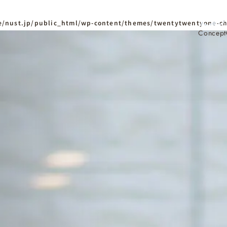
/nust.jp/public_html/wp-content/themes/twentytwentyone-ch
Concept
ホーム
Home
ニュースタンダードの
はじめての方へ
Visitor
家づくりの流れ
Flow
家づくりの特徴
Quality
資料請求
イベント
Request
Event