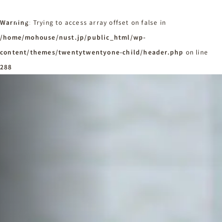
Warning
: Trying to access array offset on false in
/home/mohouse/nust.jp/public_html/wp-
content/themes/twentytwentyone-child/header.php
ホーム
on line
Home
288
ニュースタンダードの家づくり
Concept
はじめての方へ
Visitor
家づくりの流れ
Flow
家づくりの特徴
Quality
施工事例
Works
会社概要・アクセス
Company
採用情報
Recruit
お知らせ
News